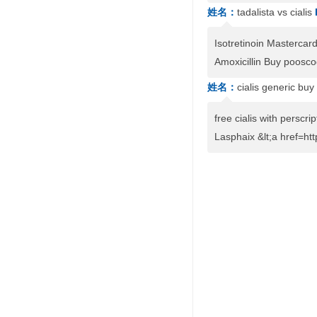
姓名：
tadalista vs cialis
Isotretinoin Mastercar
Amoxicillin Buy pooscod
姓名：
cialis generic buy
free cialis with perscr
Lasphaix &lt;a href=htt