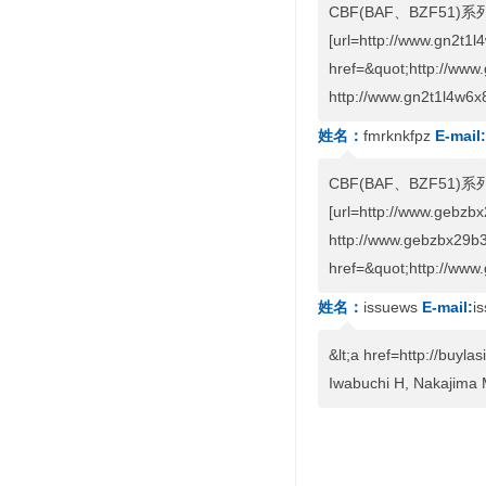
CBF(BAF、BZF5
[url=http://www.gn2t1l
href=&quot;http://www
http://www.gn2t1l4w6
姓名：
fmrknkfpz
E-mail:
CBF(BAF、BZF5
[url=http://www.gebzb
http://www.gebzbx29b3
href=&quot;http://www
姓名：
issuews
E-mail:
i
&lt;a href=http://buyl
Iwabuchi H, Nakajima 