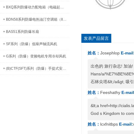
+ BXQ系列防爆动力配电箱（电磁起动）（IIB、IIC、DIP）
+ BDN58系列防爆电热油汀空调箱（IIB）
+ BAS51系列防爆吊扇
发表产品留言
+ SF系列（防爆）低噪声轴流风机
姓名：
Josephlop
E-mail
+ G系列（防爆）变频电机专用冷却风机
出色的 旅行杂志! 加油! &lt;a
+ (B)CTF(SFT)系列（防爆）手提式安全轴流式通风机
Hans/a/%E7%BE%8
石林尖塔&lt;/a&gt
姓名：
Feeshathy
E-mail
&lt;a href=http://cialis
God s Kingdom to come,
姓名：
lcxfnitbps
E-mail: